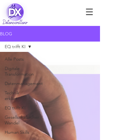
BLOG
EQ trifft KI
Alle Posts
Digitale
Transformation
Datenmanagement
Technik
erklärt
EQ trifft KI
Gesellschaftlicher
Wandel
Human Skills